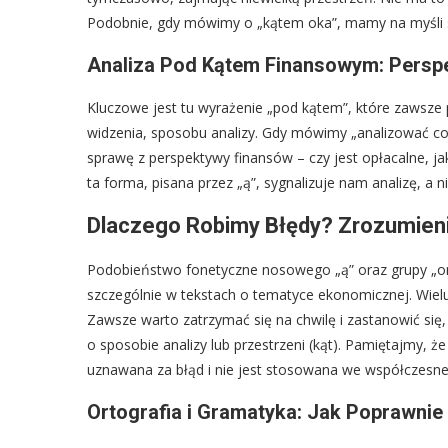
Podobnie, gdy mówimy o „kątem oka”, mamy na myśli szy
Analiza Pod Kątem Finansowym: Persp
Kluczowe jest tu wyrażenie „pod kątem”, które zawsze 
widzenia, sposobu analizy. Gdy mówimy „analizować c
sprawę z perspektywy finansów – czy jest opłacalne, jak
ta forma, pisana przez „ą”, sygnalizuje nam analizę, a 
Dlaczego Robimy Błędy? Zrozumien
Podobieństwo fonetyczne nosowego „ą” oraz grupy „on
szczególnie w tekstach o tematyce ekonomicznej. Wiel
Zawsze warto zatrzymać się na chwilę i zastanowić si
o sposobie analizy lub przestrzeni (kąt). Pamiętajmy, ż
uznawana za błąd i nie jest stosowana we współczesnej
Ortografia i Gramatyka: Jak Poprawnie