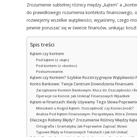
Zrozumienie subtelnej różnicy między „kątem” a „kontem
do prawidłowego rozumienia kontekstu finansowego, o
rozwiejemy wszelkie wątpliwości, wyjaśnimy, czego moż
pewnie poruszać się w świecie finansów, unikając kos
Spis treści
Kątem czy kontem
Pod kątem (z «kąt»)
Pod kontem (z «konto»)
Podsumowanie:
Kątem czy Kontem? Szybkie Rozstrzygnięcie Wątpliwości F
Konto Bankowe: Twoje Centrum Dowodzenia Finansami
Zarządzanie Kontem Bankowym: Klucz do Oszczędności i B
Operacje na Koncie: Jak Uniknąć Finansowych Wpadkek
Kątem w Finansach: Kiedy Używamy Tego Słowa Poprawni
Mieszkam u Kogoś Kątem: Oszczędność czy Konieczność?
Analiza Pod Kątem Finansowym: Perspektywa, Która Zmien
Dlaczego Robimy Błędy? Zrozumienie Różnicy Między Ką
Ortografia i Gramatyka: Jak Poprawnie Zapisać Słowo
Typowe Błędy w Finansowych Tekstach i Jak Ich Unikać