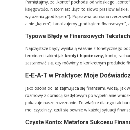
Pamiętajmy, że „konto” pochodzi od włoskiego „conto” i
księgowości. Natomiast „kąt” to słowo prasłowiańskie,
wyrażeniu „pod kątem”). Poprawna odmiana rzeczownik
a nie „kątem”, i analizujemy „pod kątem finansowym”, a
Typowe Błędy w Finansowych Tekstach 
Najczęstsze błędy wynikają właśnie z fonetycznego p
terminami takimi jak
kredyt hipoteczny
, konto, rach
zastanowić się, czy mówimy o konkretnym produkcie fina
E-E-A-T w Praktyce: Moje Doświadc
Jako osoba od lat zajmująca się finansami, widzę, jak
rozmowy z doradcą kredytowym po wypełnianie wniosku
pokazuje nasze rozeznanie. To właśnie dlatego tak ba
moi czytelnicy, czuli się pewnie w każdej sytuacji fi
Czyste Konto: Metafora Sukcesu Fina