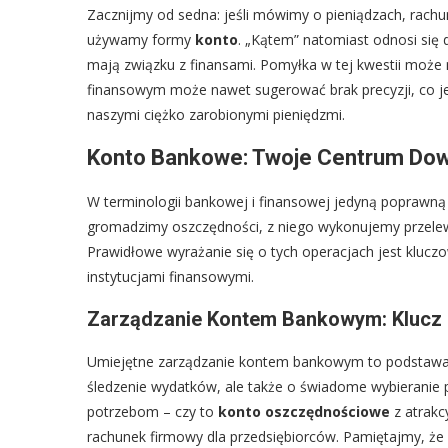
Zacznijmy od sedna: jeśli mówimy o pieniądzach, rach
używamy formy
konto
. „Kątem” natomiast odnosi się 
mają związku z finansami. Pomyłka w tej kwestii może n
finansowym może nawet sugerować brak precyzji, co jes
naszymi ciężko zarobionymi pieniędzmi.
Konto Bankowe: Twoje Centrum Dow
W terminologii bankowej i finansowej jedyną poprawną
gromadzimy oszczędności, z niego wykonujemy przelewy
Prawidłowe wyrażanie się o tych operacjach jest klucz
instytucjami finansowymi.
Zarządzanie Kontem Bankowym: Klucz 
Umiejętne zarządzanie kontem bankowym to podstawa 
śledzenie wydatków, ale także o świadome wybieranie
potrzebom – czy to
konto oszczędnościowe
z atrakc
rachunek firmowy dla przedsiębiorców. Pamiętajmy, że o