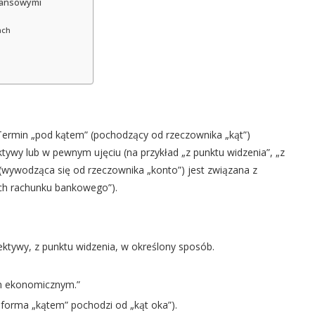
inansowymi
ach
Termin „pod kątem” (pochodzący od rzeczownika „kąt”)
tywy lub w pewnym ujęciu (na przykład „z punktu widzenia”, „z
 (wywodząca się od rzeczownika „konto”) jest związana z
ach rachunku bankowego”).
ektywy, z punktu widzenia, w określony sposób.
m ekonomicznym.”
 forma „kątem” pochodzi od „kąt oka”).