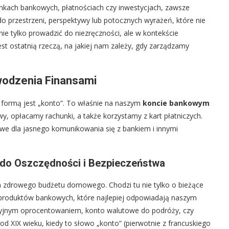
unkach bankowych, płatnościach czy inwestycjach, zawsze
do przestrzeni, perspektywy lub potocznych wyrażeń, które nie
ie tylko prowadzić do niezręczności, ale w kontekście
t ostatnią rzeczą, na jakiej nam zależy, gdy zarządzamy
odzenia Finansami
 formą jest „konto”. To właśnie na naszym
koncie bankowym
, opłacamy rachunki, a także korzystamy z kart płatniczych.
owe dla jasnego komunikowania się z bankiem i innymi
do Oszczędności i Bezpieczeństwa
zdrowego budżetu domowego. Chodzi tu nie tylko o bieżące
 produktów bankowych, które najlepiej odpowiadają naszym
yjnym oprocentowaniem, konto walutowe do podróży, czy
d XIX wieku, kiedy to słowo „konto” (pierwotnie z francuskiego