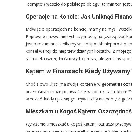
„compte”) weszło do polskiego obiegu, termin ten jest ś
Operacje na Koncie: Jak Uniknąć Fina
Mówiąc o operacjach na koncie, mamy na myśli wszelkie 
Poprawne nazywanie tych czynności, np. „zarządzać kon
jasno rozumiane. Unikamy w ten sposób nieporozumień
konsekwencji do nieprzewidzianych kosztów. Z mojego 
rachunek oszczędnościowy to prosty, ale genialny spo
Kątem w Finansach: Kiedy Używamy
Choć słowo „kąt” ma swoje korzenie w geometrii i oznac
przenośnym może pojawiać się w kontekstach, które *
wiedzieć, kiedy i jak się go używa, aby nie pomylić go 
Mieszkam u Kogoś Kątem: Oszczędnoś
Wyrażenie „mieszkać u kogoś kątem” oznacza przebywa
tymczasowo, zajmując niewielką przestrzeń. Nie ma t