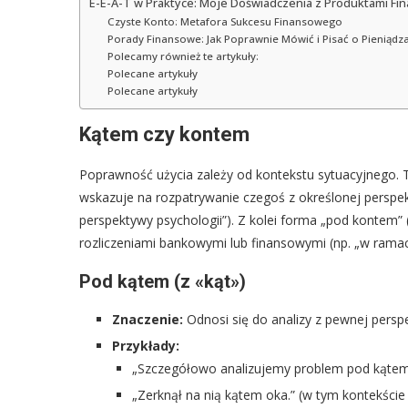
E-E-A-T w Praktyce: Moje Doświadczenia z Produktami F
Czyste Konto: Metafora Sukcesu Finansowego
Porady Finansowe: Jak Poprawnie Mówić i Pisać o Pieniądz
Polecamy również te artykuły:
Polecane artykuły
Polecane artykuły
Kątem czy kontem
Poprawność użycia zależy od kontekstu sytuacyjnego. 
wskazuje na rozpatrywanie czegoś z określonej perspek
perspektywy psychologii”). Z kolei forma „pod kontem”
rozliczeniami bankowymi lub finansowymi (np. „w ram
Pod kątem (z «kąt»)
Znaczenie:
Odnosi się do analizy z pewnej persp
Przykłady:
„Szczegółowo analizujemy problem pod kąte
„Zerknął na nią kątem oka.” (w tym kontekście