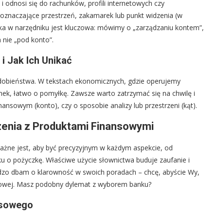
 odnosi się do rachunków, profili internetowych czy
 oznaczające przestrzeń, zakamarek lub punkt widzenia (w
a w narzędniku jest kluczowa: mówimy o „zarządzaniu kontem”,
 nie „pod konto”.
i Jak Ich Unikać
odobieństwa. W tekstach ekonomicznych, gdzie operujemy
unek, łatwo o pomyłkę. Zawsze warto zatrzymać się na chwilę i
nsowym (konto), czy o sposobie analizy lub przestrzeni (kąt).
zenia z Produktami Finansowymi
 ważne jest, aby być precyzyjnym w każdym aspekcie, od
 o pożyczkę. Właściwe użycie słownictwa buduje zaufanie i
rdzo dbam o klarowność w swoich poradach – chcę, abyście Wy,
nansowej. Masz podobny dylemat z wyborem banku?
nsowego