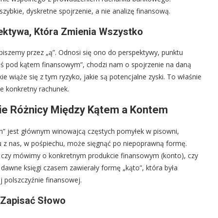
bkie, dyskretne spojrzenie, a nie analizę finansową.
ektywa, Która Zmienia Wszystko
piszemy przez „ą”. Odnosi się ono do perspektywy, punktu
oś pod kątem finansowym”, chodzi nam o spojrzenie na daną
ie wiąże się z tym ryzyko, jakie są potencjalne zyski. To właśnie
nie konkretny rachunek.
ie Różnicy Między Kątem a Kontem
” jest głównym winowajcą częstych pomyłek w pisowni,
u z nas, w pośpiechu, może sięgnąć po niepoprawną formę.
ę, czy mówimy o konkretnym produkcie finansowym (konto), czy
e dawne księgi czasem zawierały formę „kąto”, która była
 polszczyźnie finansowej.
 Zapisać Słowo