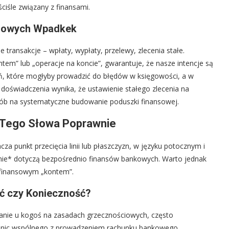
ciśle związany z finansami.
nsowych Wpadkek
transakcje – wpłaty, wypłaty, przelewy, zlecenia stałe.
tem” lub „operacje na koncie”, gwarantuje, że nasze intencje są
, które mogłyby prowadzić do błędów w księgowości, a w
doświadczenia wynika, że ustawienie stałego zlecenia na
sób na systematyczne budowanie poduszki finansowej.
 Tego Słowa Poprawnie
za punkt przecięcia linii lub płaszczyzn, w języku potocznym i
nie* dotyczą bezpośrednio finansów bankowych. Warto jednak
z finansowym „kontem”.
ć czy Konieczność?
nie u kogoś na zasadach grzecznościowych, często
o nic wspólnego z prowadzeniem rachunku bankowego.