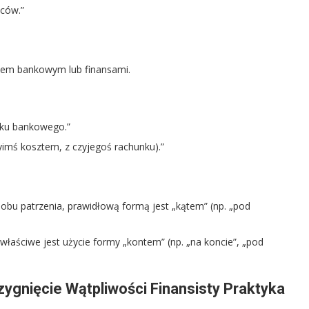
iców.”
iem bankowym lub finansami.
nku bankowego.”
yimś kosztem, z czyjegoś rachunku).”
obu patrzenia, prawidłową formą jest „kątem” (np. „pod
aściwe jest użycie formy „kontem” (np. „na koncie”, „pod
gnięcie Wątpliwości Finansisty Praktyka