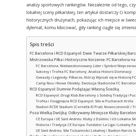
analizy sportowych rankingów. Niezależnie od tego, czy
lokalnej sceny piłkarskiej, ten artykuł dostarczy Ci k
historycznych drużynach, pokazując ich miejsce w świec
dylemat, komu kibicować, gdy ranking ciągle się zmieni
Spis treści
FC Barcelona i RCD Espanyol: Dwie Twarze Piłkarskiej Bar
Mistrzowska Piłka i Historyczne Korzenie: FC Barcelona na
FC Barcelona: Niekwestionowany Lider i Symbol Nieprzerwa
Sukcesy i Trofea FC Barcelony: Analiza Historii Dominacji
Gwiazdy i Legendy: Piłkarze, Którzy Wpisali się w Historię F
Camp Nou i Nowe Obiekty: Ewolucja Stadionów FC Barcelon
RCD Espanyol: Dumnie Podążając Własną Ścieżką
RCD Espanyol: Drugi Klub Barcelony z Solidną Tradycją i Pu
Trofea i Osiągnięcia RCD Espanyol: Siła w Pucharach Króla
Stadion RCDE Stadium (Cornellà-El Prat): Nowoczesność i T
Poza Wielką Dwójką: Odkrywamy Mniejsze Kluby Barcelo
CE Europa i UE Sant Andreu: Kluby z Dzielnic i Ich Lokalna Sił
Historia i Tradycja CE Europa: Fundator La Liga i Lokalny P
UE Sant Andreu: Siła Tożsamości Lokalnej i Stadion Narcís S