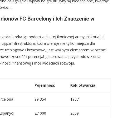
ualne osiągnięcia i wpływ na grę drużyny są nieocenione, tworząc
świecie.
dionów FC Barcelony i Ich Znaczenie w
ości czeka ją modernizacja tej ikonicznej areny, historia jej
jąca infrastruktura, która oferuje nie tylko miejsca dla
lecze treningowe i biznesowe, jest ważnym elementem w ocenie
 nowoczesność i potencjał generowania przychodów z dnia
lności finansowej i możliwościach rozwoju.
Pojemność
Rok otwarcia
rcelona
99 354
1957
Espanyol
27 000
2009