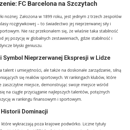
rzenie: FC Barcelona na Szczytach
iłki nożnej. Założona w 1899 roku, jest jednym z trzech zespołów
j klasy rozgrywkowej – to świadectwo jej nieprzerwanej siły i
portowym. Nie raz przekonałem się, że właśnie taka stabilność
ej pozycję w globalnych zestawieniach, gdzie stabilność i
yncze błyski geniuszu.
i Symbol Nieprzerwanej Ekspresji w Lidze
talent i umiejętności, ale także na doskonałe zarządzanie, silną
iających się realiów sportowych. W rankingach klubów, które
 zaszczytne miejsce, demonstrując swoje miejsce wśród
a się na ciągłe przyciąganie najlepszych talentów, potężnych
 pozycję w rankingu finansowym i sportowym.
Historii Dominacji
 które wykraczają poza krajowe podwórko. Liczne tytuły