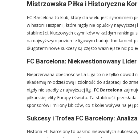
Mistrzowska Piłka i Historyczne Ko
FC Barcelona to klub, który dla wielu jest synonimem p
w historii Hiszpanii, które nigdy nie opuściły najwyższe
stabilności, kluczowych czynników w każdym rankingu s
na najwyższym poziomie ligowym buduje fundament pod j
długoterminowe sukcesy są często ważniejsze niż pojed
FC Barcelona: Niekwestionowany Lider 
Nieprzerwana obecność w La Liga to nie tylko dowód na 
akademię młodzieżową i zdolność do adaptacji do zmien
nigdy nie spadły z najwyższej ligi,
FC Barcelona
zajmuje
piłkarskiej elity Europy i świata. Ta stabilność przekład
sponsorów i miliony kibiców, co z kolei wpływa na jej
Sukcesy i Trofea FC Barcelony: Analiza 
Historia FC Barcelony to pasmo niebywałych sukcesów,