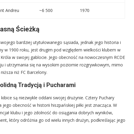
nt Andreu
~6 500
1970
łasną Ścieżką
swojego bardziej utytułowanego sąsiada, jednak jego historia i
ony w 1900 roku, jest drugim pod względem wielkości klubem w
ry Króla w swojej gablocie. Jego obecność na nowoczesnym RCDE
woju i utrzymania się na wysokim poziomie rozgrywkowym, mimo
 niższa niż FC Barcelony.
olidną Tradycją i Pucharami
kibice są niezwykle oddani swojej drużynie. Cztery Puchary
a jego obecność w historii hiszpańskiej piłki jest znacząca. W
ncjał klubu i jego zdolność do osiągania dobrych wyników,
t, który odróżnia go od wielu innych drużyn, podkreślając jego