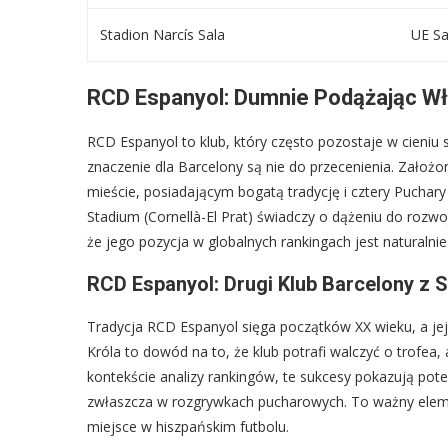
Stadion Narcís Sala
UE Sa
RCD Espanyol: Dumnie Podążając W
RCD Espanyol to klub, który często pozostaje w cieniu 
znaczenie dla Barcelony są nie do przecenienia. Założ
mieście, posiadającym bogatą tradycję i cztery Pucha
Stadium (Cornellà-El Prat) świadczy o dążeniu do roz
że jego pozycja w globalnych rankingach jest naturalnie
RCD Espanyol: Drugi Klub Barcelony z S
Tradycja RCD Espanyol sięga początków XX wieku, a jej 
Króla to dowód na to, że klub potrafi walczyć o trofea, 
kontekście analizy rankingów, te sukcesy pokazują pote
zwłaszcza w rozgrywkach pucharowych. To ważny elemen
miejsce w hiszpańskim futbolu.