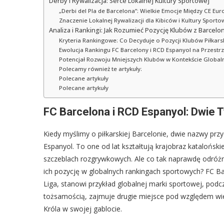
Derby i Rywalizacja: Serce Lokalnej Kultury Sportowej
„Derbi del Pla de Barcelona”: Wielkie Emocje Między CE Eu
Znaczenie Lokalnej Rywalizacji dla Kibiców i Kultury Sporto
Analiza i Rankingi: Jak Rozumieć Pozycję Klubów z Barcelo
Kryteria Rankingowe: Co Decyduje o Pozycji Klubów Piłkars
Ewolucja Rankingu FC Barcelony i RCD Espanyol na Przestrz
Potencjał Rozwoju Mniejszych Klubów w Kontekście Globa
Polecamy również te artykuły:
Polecane artykuły
Polecane artykuły
FC Barcelona i RCD Espanyol: Dwie 
Kiedy myślimy o piłkarskiej Barcelonie, dwie nazwy pr
Espanyol. To one od lat kształtują krajobraz katalońskie
szczeblach rozgrywkowych. Ale co tak naprawdę odróżnia 
ich pozycję w globalnych rankingach sportowych? FC Ba
Liga, stanowi przykład globalnej marki sportowej, podc
tożsamością, zajmuje drugie miejsce pod względem wiel
Króla w swojej gablocie.