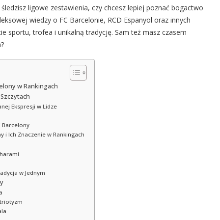
 śledzisz ligowe zestawienia, czy chcesz lepiej poznać bogactwo
ompleksowej wiedzy o FC Barcelonie, RCD Espanyol oraz innych
ie sportu, trofea i unikalną tradycję. Sam też masz czasem
a?
celony w Rankingach
 Szczytach
nej Ekspresji w Lidze
C Barcelony
y i Ich Znaczenie w Rankingach
charami
radycja w Jednym
ny
a
atriotyzm
ala