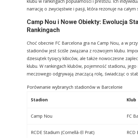
klubu w rankingach popularności i prestiżu. Ich indywid
narrację o zwycięstwie i pasji, która rezonuje na całym 
Camp Nou i Nowe Obiekty: Ewolucja Sta
Rankingach
Choć obecnie FC Barcelona gra na Camp Nou, a w przyszł
stadionów jest ściśle związana z rozwojem klubu. Imponu
dziesiątek tysięcy kibiców, ale także nowoczesne zap
klubu. W rankingach klubów, pojemność stadionu, jego
meczowego odgrywają znaczącą rolę, świadcząc o stabi
Porównanie wybranych stadionów w Barcelonie
Stadion
Klub
Camp Nou
FC Ba
RCDE Stadium (Cornellà-El Prat)
RCD 