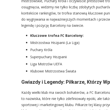
mistrzowskie, Puchary Króla i oczywiście prestiżowe tro
osiągnięcia, widzimy nie tylko liczbę zdobytych puchar
kontekście rankingów, te trofea stanowią kluczowe pun
do wygrywania w najważniejszych momentach i przeciwk
legendę i pozycję Barcelony na świecie.
Kluczowe trofea FC Barcelony:
Mistrzostwa Hiszpanii (La Liga)
Puchary Króla
Superpuchary Hiszpanii
Liga Mistrzów UEFA
Klubowe Mistrzostwa Świata
Gwiazdy i Legendy: Piłkarze, Którzy Wpi
Każdy wielki klub ma swoich bohaterów, a FC Barcelona
to nazwiska, które nie tylko zdefiniowały epoki, ale ta
sportowej i marketingowej klubu. Piłkarze tej klasy p