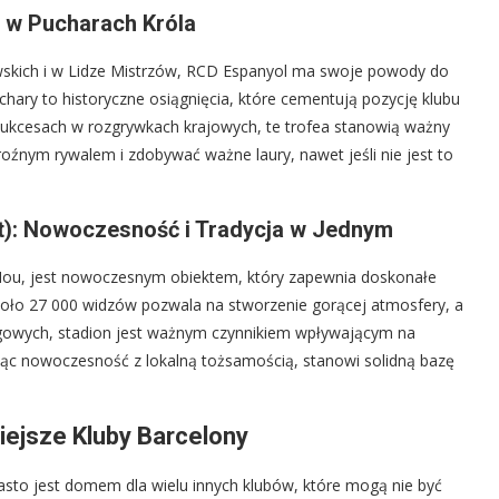
a w Pucharach Króla
owskich i w Lidze Mistrzów, RCD Espanyol ma swoje powody do
hary to historyczne osiągnięcia, które cementują pozycję klubu
a sukcesach w rozgrywkach krajowych, te trofea stanowią ważny
groźnym rywalem i zdobywać ważne laury, nawet jeśli nie jest to
at): Nowoczesność i Tradycja w Jednym
ou, jest nowoczesnym obiektem, który zapewnia doskonałe
oło 27 000 widzów pozwala na stworzenie gorącej atmosfery, a
ingowych, stadion jest ważnym czynnikiem wpływającym na
ząc nowoczesność z lokalną tożsamością, stanowi solidną bazę
ejsze Kluby Barcelony
iasto jest domem dla wielu innych klubów, które mogą nie być