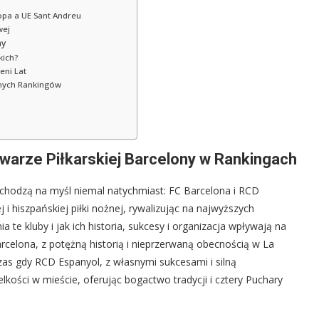
ropa a UE Sant Andreu
wej
ny
kich?
eni Lat
lnych Rankingów
Twarze Piłkarskiej Barcelony w Rankingach
zychodzą na myśl niemal natychmiast: FC Barcelona i RCD
j i hiszpańskiej piłki nożnej, rywalizując na najwyższych
te kluby i jak ich historia, sukcesy i organizacja wpływają na
rcelona, z potężną historią i nieprzerwaną obecnością w La
zas gdy RCD Espanyol, z własnymi sukcesami i silną
kości w mieście, oferując bogactwo tradycji i cztery Puchary