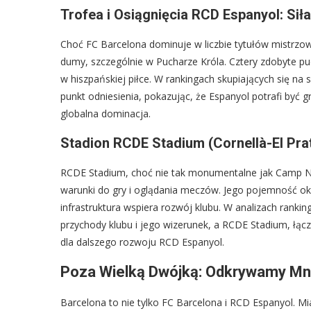
Trofea i Osiągnięcia RCD Espanyol: Sił
Choć FC Barcelona dominuje w liczbie tytułów mistrz
dumy, szczególnie w Pucharze Króla. Cztery zdobyte puc
w hiszpańskiej piłce. W rankingach skupiających się n
punkt odniesienia, pokazując, że Espanyol potrafi być 
globalna dominacja.
Stadion RCDE Stadium (Cornellà-El Pr
RCDE Stadium, choć nie tak monumentalne jak Camp N
warunki do gry i oglądania meczów. Jego pojemność ok
infrastruktura wspiera rozwój klubu. W analizach rank
przychody klubu i jego wizerunek, a RCDE Stadium, łąc
dla dalszego rozwoju RCD Espanyol.
Poza Wielką Dwójką: Odkrywamy Mni
Barcelona to nie tylko FC Barcelona i RCD Espanyol. M