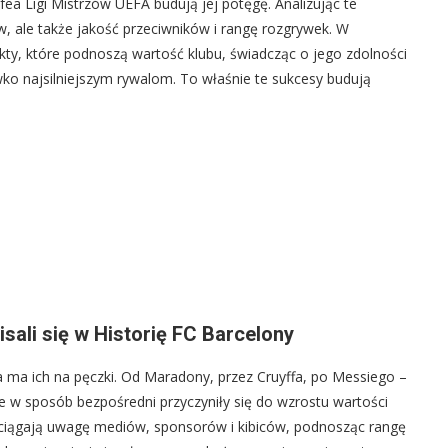
fea Ligi Mistrzów UEFA budują jej potęgę. Analizując te
ów, ale także jakość przeciwników i rangę rozgrywek. W
kty, które podnoszą wartość klubu, świadcząc o jego zdolności
o najsilniejszym rywalom. To właśnie te sukcesy budują
sali się w Historię FC Barcelony
 ma ich na pęczki. Od Maradony, przez Cruyffa, po Messiego –
kże w sposób bezpośredni przyczyniły się do wzrostu wartości
rzyciągają uwagę mediów, sponsorów i kibiców, podnosząc rangę