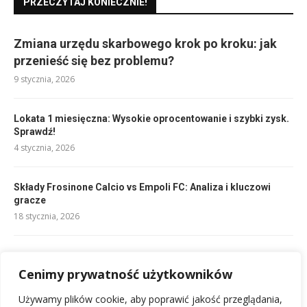
PRZECZYTAJ KONIECZNIE!
Zmiana urzędu skarbowego krok po kroku: jak
przenieść się bez problemu?
9 stycznia, 2026
Lokata 1 miesięczna: Wysokie oprocentowanie i szybki zysk.
Sprawdź!
4 stycznia, 2026
Składy Frosinone Calcio vs Empoli FC: Analiza i kluczowi
gracze
18 stycznia, 2026
Składy RC Lens i SC Freiburg: kluczowi zawodnicy i taktyka
Cenimy prywatność użytkowników
20 stycznia, 2026
Używamy plików cookie, aby poprawić jakość przeglądania,