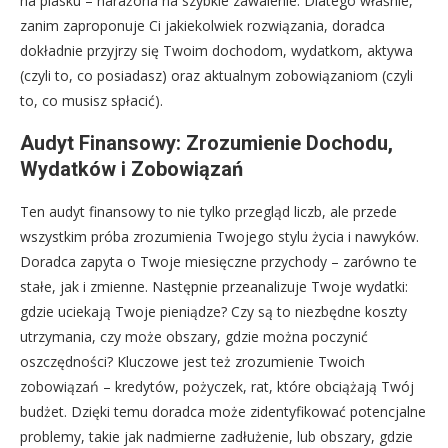
na piasku – narażona na szybkie zawalenie. Dlatego właśnie,
zanim zaproponuje Ci jakiekolwiek rozwiązania, doradca
dokładnie przyjrzy się Twoim dochodom, wydatkom, aktywa
(czyli to, co posiadasz) oraz aktualnym zobowiązaniom (czyli
to, co musisz spłacić).
Audyt Finansowy: Zrozumienie Dochodu,
Wydatków i Zobowiązań
Ten audyt finansowy to nie tylko przegląd liczb, ale przede
wszystkim próba zrozumienia Twojego stylu życia i nawyków.
Doradca zapyta o Twoje miesięczne przychody – zarówno te
stałe, jak i zmienne. Następnie przeanalizuje Twoje wydatki:
gdzie uciekają Twoje pieniądze? Czy są to niezbędne koszty
utrzymania, czy może obszary, gdzie można poczynić
oszczędności? Kluczowe jest też zrozumienie Twoich
zobowiązań – kredytów, pożyczek, rat, które obciążają Twój
budżet. Dzięki temu doradca może zidentyfikować potencjalne
problemy, takie jak nadmierne zadłużenie, lub obszary, gdzie