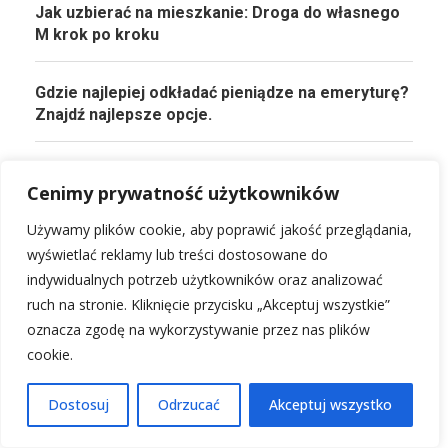
Jak uzbierać na mieszkanie: Droga do własnego
M krok po kroku
Gdzie najlepiej odkładać pieniądze na emeryturę?
Znajdź najlepsze opcje.
Pożyczka od rodziny: czy warto? Formalności i
Cenimy prywatność użytkowników
rady.
Używamy plików cookie, aby poprawić jakość przeglądania,
Jak wyjść z długów: Twój plan na wolność
wyświetlać reklamy lub treści dostosowane do
finansową
indywidualnych potrzeb użytkowników oraz analizować
ruch na stronie. Kliknięcie przycisku „Akceptuj wszystkie”
oznacza zgodę na wykorzystywanie przez nas plików
cookie.
PRZECZYTAJ KONIECZNIE!
Dostosuj
Odrzucać
Akceptuj wszystko