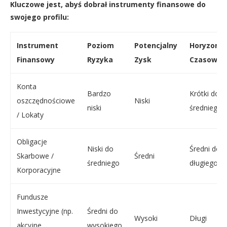
Kluczowe jest, abyś dobrał instrumenty finansowe do
swojego profilu:
Instrument
Poziom
Potencjalny
Horyzont
Finansowy
Ryzyka
Zysk
Czasowy
Konta
Bardzo
Krótki do
oszczędnościowe
Niski
niski
średniego
/ Lokaty
Obligacje
Niski do
Średni do
Skarbowe /
Średni
średniego
długiego
Korporacyjne
Fundusze
Inwestycyjne (np.
Średni do
Wysoki
Długi
akcyjne,
wysokiego