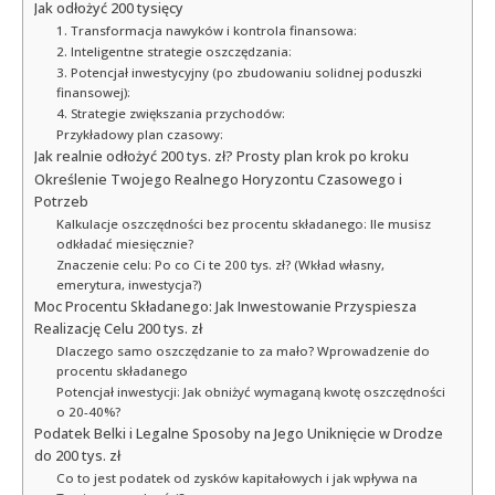
Jak odłożyć 200 tysięcy
1. Transformacja nawyków i kontrola finansowa:
2. Inteligentne strategie oszczędzania:
3. Potencjał inwestycyjny (po zbudowaniu solidnej poduszki
finansowej):
4. Strategie zwiększania przychodów:
Przykładowy plan czasowy:
Jak realnie odłożyć 200 tys. zł? Prosty plan krok po kroku
Określenie Twojego Realnego Horyzontu Czasowego i
Potrzeb
Kalkulacje oszczędności bez procentu składanego: Ile musisz
odkładać miesięcznie?
Znaczenie celu: Po co Ci te 200 tys. zł? (Wkład własny,
emerytura, inwestycja?)
Moc Procentu Składanego: Jak Inwestowanie Przyspiesza
Realizację Celu 200 tys. zł
Dlaczego samo oszczędzanie to za mało? Wprowadzenie do
procentu składanego
Potencjał inwestycji: Jak obniżyć wymaganą kwotę oszczędności
o 20-40%?
Podatek Belki i Legalne Sposoby na Jego Uniknięcie w Drodze
do 200 tys. zł
Co to jest podatek od zysków kapitałowych i jak wpływa na