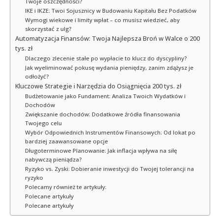
Twoje oszczędności?
IKE i IKZE: Twoi Sojusznicy w Budowaniu Kapitału Bez Podatków
Wymogi wiekowe i limity wpłat – co musisz wiedzieć, aby
skorzystać z ulg?
Automatyzacja Finansów: Twoja Najlepsza Broń w Walce o 200
tys. zł
Dlaczego zlecenie stałe po wypłacie to klucz do dyscypliny?
Jak wyeliminować pokusę wydania pieniędzy, zanim zdążysz je
odłożyć?
Kluczowe Strategie i Narzędzia do Osiągnięcia 200 tys. zł
Budżetowanie jako Fundament: Analiza Twoich Wydatków i
Dochodów
Zwiększanie dochodów: Dodatkowe źródła finansowania
Twojego celu
Wybór Odpowiednich Instrumentów Finansowych: Od lokat po
bardziej zaawansowane opcje
Długoterminowe Planowanie: Jak inflacja wpływa na siłę
nabywczą pieniądza?
Ryzyko vs. Zyski: Dobieranie inwestycji do Twojej tolerancji na
ryzyko
Polecamy również te artykuły:
Polecane artykuły
Polecane artykuły