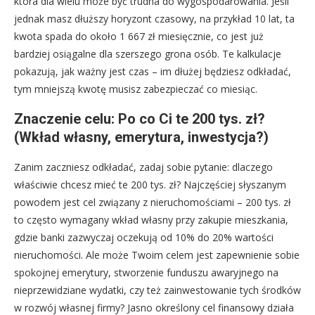
która dla wielu może być trudna do wygospodarowania. Jeśli
jednak masz dłuższy horyzont czasowy, na przykład 10 lat, ta
kwota spada do około 1 667 zł miesięcznie, co jest już
bardziej osiągalne dla szerszego grona osób. Te kalkulacje
pokazują, jak ważny jest czas – im dłużej będziesz odkładać,
tym mniejszą kwotę musisz zabezpieczać co miesiąc.
Znaczenie celu: Po co Ci te 200 tys. zł?
(Wkład własny, emerytura, inwestycja?)
Zanim zaczniesz odkładać, zadaj sobie pytanie: dlaczego
właściwie chcesz mieć te 200 tys. zł? Najczęściej słyszanym
powodem jest cel związany z nieruchomościami – 200 tys. zł
to często wymagany wkład własny przy zakupie mieszkania,
gdzie banki zazwyczaj oczekują od 10% do 20% wartości
nieruchomości. Ale może Twoim celem jest zapewnienie sobie
spokojnej emerytury, stworzenie funduszu awaryjnego na
nieprzewidziane wydatki, czy też zainwestowanie tych środków
w rozwój własnej firmy? Jasno określony cel finansowy działa