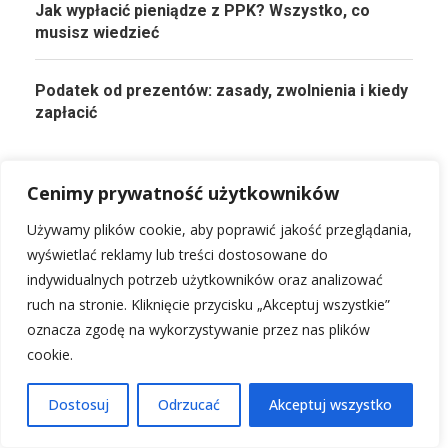
Jak wypłacić pieniądze z PPK? Wszystko, co
musisz wiedzieć
Podatek od prezentów: zasady, zwolnienia i kiedy
zapłacić
Cenimy prywatność użytkowników
PRZECZYTAJ KONIECZNIE!
Używamy plików cookie, aby poprawić jakość przeglądania,
wyświetlać reklamy lub treści dostosowane do
indywidualnych potrzeb użytkowników oraz analizować
Jak płacić kartą za granicą bezpiecznie i tanio?
ruch na stronie. Kliknięcie przycisku „Akceptuj wszystkie”
4 stycznia, 2026
oznacza zgodę na wykorzystywanie przez nas plików
cookie.
Reprezentacja Polski w piłce nożnej mężczyzn: najlepsi
piłkarze
Dostosuj
Odrzucać
Akceptuj wszystko
20 stycznia, 2026