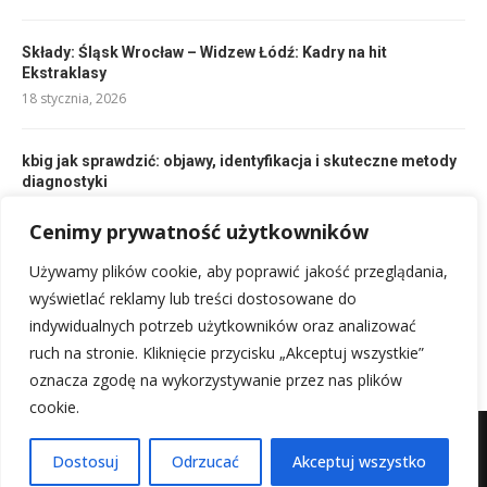
Składy: Śląsk Wrocław – Widzew Łódź: Kadry na hit
Ekstraklasy
18 stycznia, 2026
kbig jak sprawdzić: objawy, identyfikacja i skuteczne metody
diagnostyki
11 stycznia, 2026
Cenimy prywatność użytkowników
Używamy plików cookie, aby poprawić jakość przeglądania,
Co to jest limit odnawialny? Kluczowe informacje i
zastosowanie
wyświetlać reklamy lub treści dostosowane do
5 stycznia, 2026
indywidualnych potrzeb użytkowników oraz analizować
ruch na stronie. Kliknięcie przycisku „Akceptuj wszystkie”
oznacza zgodę na wykorzystywanie przez nas plików
cookie.
Mapa witryny
Kontakt z nami
Dostosuj
Odrzucać
Akceptuj wszystko
@2025 - Wszystkie prawa zastrzeżone.