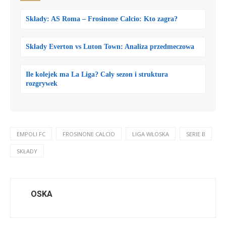
Składy: AS Roma – Frosinone Calcio: Kto zagra?
Składy Everton vs Luton Town: Analiza przedmeczowa
Ile kolejek ma La Liga? Cały sezon i struktura
rozgrywek
EMPOLI FC
FROSINONE CALCIO
LIGA WŁOSKA
SERIE B
SKŁADY
OSKA