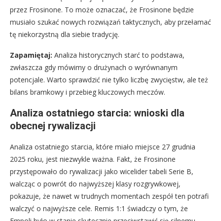
przez Frosinone. To może oznaczać, że Frosinone będzie
musiało szukać nowych rozwiązań taktycznych, aby przełamać
tę niekorzystną dla siebie tradycję.
Zapamiętaj:
Analiza historycznych starć to podstawa,
zwłaszcza gdy mówimy o drużynach o wyrównanym
potencjale. Warto sprawdzić nie tylko liczbę zwycięstw, ale też
bilans bramkowy i przebieg kluczowych meczów.
Analiza ostatniego starcia: wnioski dla
obecnej rywalizacji
Analiza ostatniego starcia, które miało miejsce 27 grudnia
2025 roku, jest niezwykle ważna. Fakt, że Frosinone
przystępowało do rywalizacji jako wicelider tabeli Serie B,
walcząc o powrót do najwyższej klasy rozgrywkowej,
pokazuje, że nawet w trudnych momentach zespół ten potrafi
walczyć o najwyższe cele. Remis 1:1 świadczy o tym, że
Empoli było w stanie skutecznie przeciwstawić się silnemu