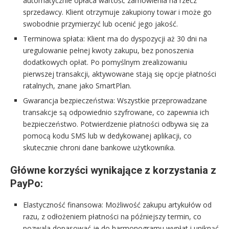
automatycznie opłaca wartość zamówienia na rzecz
sprzedawcy. Klient otrzymuje zakupiony towar i może go
swobodnie przymierzyć lub ocenić jego jakość.
Terminowa spłata: Klient ma do dyspozycji aż 30 dni na
uregulowanie pełnej kwoty zakupu, bez ponoszenia
dodatkowych opłat. Po pomyślnym zrealizowaniu
pierwszej transakcji, aktywowane stają się opcje płatności
ratalnych, znane jako SmartPlan.
Gwarancja bezpieczeństwa: Wszystkie przeprowadzane
transakcje są odpowiednio szyfrowane, co zapewnia ich
bezpieczeństwo. Potwierdzenie płatności odbywa się za
pomocą kodu SMS lub w dedykowanej aplikacji, co
skutecznie chroni dane bankowe użytkownika.
Główne korzyści wynikające z korzystania z
PayPo:
Elastyczność finansowa: Możliwość zakupu artykułów od
razu, z odłożeniem płatności na późniejszy termin, co
pozwala dopasować je do harmonogramu wypłat i uniknąć