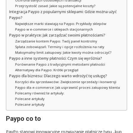
Ochrona danych osobowych i transakcji
Przejrzystość zasad: Jakie są potencjalne koszty?
Integracja Paypo z popularnymi sklepami: Gdzie można użyć
Paypo?
Największe marki stawiają na Paypo: Przykłady sklepów
Paypo w e-commerce i sklepach stacjonarnych
Paypo w praktyce: Jak zarządzać swoimi płatnościami?
Zarządzanie kontem Paypo: Twój panel kontrolny
Spłata zobowiązań: Terminy i opcje rozłożenia na raty
Maksymalny limit zakupowy: Jakie kwoty można odroczyć?
Paypo a inne systemy płatności: Czym się wyróżnia?
Porównanie Paypo z tradycyjnymi metodami płatności
Alternatywy dla Paypo: Krótki przegląd
Paypo dla biznesu: Dlaczego warto wdrożyć tę usługę?
Korzyści dla sprzedawców: Zwiększenie sprzedaży i konwersji
Paypo dla e-commerce: Jak usprawnić proces zakupowy klienta
Polecamy również te artykuły:
Polecane artykuły
Polecane artykuły
Paypo co to
PayPo stanowi innowacyjne rozwiązanie płatnicze typu „kup