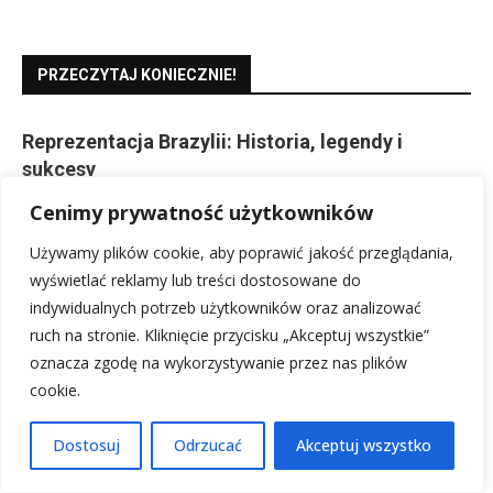
PRZECZYTAJ KONIECZNIE!
Reprezentacja Brazylii: Historia, legendy i
sukcesy
20 stycznia, 2026
Cenimy prywatność użytkowników
Używamy plików cookie, aby poprawić jakość przeglądania,
Zwrot ubezpieczenia kredytu: Jak odzyskać swoje
wyświetlać reklamy lub treści dostosowane do
pieniądze?
indywidualnych potrzeb użytkowników oraz analizować
5 stycznia, 2026
ruch na stronie. Kliknięcie przycisku „Akceptuj wszystkie”
oznacza zgodę na wykorzystywanie przez nas plików
Od kiedy kalendarz adwentowy? Historia i ciekawostki
cookie.
18 stycznia, 2026
Dostosuj
Odrzucać
Akceptuj wszystko
Składy: Napoli – Salernitana: Pełne składy wyjściowe
19 stycznia, 2026