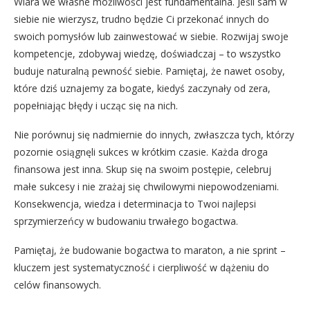
Wiara we własne możliwości jest fundamentalna. Jeśli sam w
siebie nie wierzysz, trudno będzie Ci przekonać innych do
swoich pomysłów lub zainwestować w siebie. Rozwijaj swoje
kompetencje, zdobywaj wiedzę, doświadczaj – to wszystko
buduje naturalną pewność siebie. Pamiętaj, że nawet osoby,
które dziś uznajemy za bogate, kiedyś zaczynały od zera,
popełniając błędy i ucząc się na nich.
Nie porównuj się nadmiernie do innych, zwłaszcza tych, którzy
pozornie osiągnęli sukces w krótkim czasie. Każda droga
finansowa jest inna. Skup się na swoim postępie, celebruj
małe sukcesy i nie zrażaj się chwilowymi niepowodzeniami.
Konsekwencja, wiedza i determinacja to Twoi najlepsi
sprzymierzeńcy w budowaniu trwałego bogactwa.
Pamiętaj, że budowanie bogactwa to maraton, a nie sprint –
kluczem jest systematyczność i cierpliwość w dążeniu do
celów finansowych.