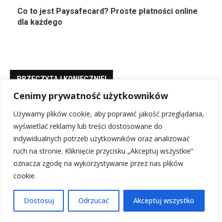
Co to jest Paysafecard? Proste płatności online
dla każdego
PRZECZYTAJ KONIECZNIE!
Cenimy prywatność użytkowników
Sen o robakach: Znaczenie snu, sennik i co
Używamy plików cookie, aby poprawić jakość przeglądania,
zwiastuje
wyświetlać reklamy lub treści dostosowane do
21 stycznia, 2026
indywidualnych potrzeb użytkowników oraz analizować
ruch na stronie. Kliknięcie przycisku „Akceptuj wszystkie”
oznacza zgodę na wykorzystywanie przez nas plików
PPK co to jest? Wyjaśniamy wszystko krok po kroku!
9 stycznia, 2026
cookie.
Dostosuj
Odrzucać
Akceptuj wszystko
Rankingi Ligue 1: Aktualna Tabela i Klasyfikacja Piłkarska
18 stycznia, 2026