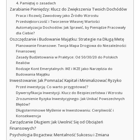
4. Pamiętaj o zasadach
Zarabianie Pieniędzy: Klucz do Zwiększenia Twoich Dochódów
Praca i Rozwój Zawodowy jako Źródło Wzrostu
Przedsiębiorczość i Tworzenie Własnej Wartości
Automatyzacja Dochodów: Jak Sprawić, by Pieniądze Pracowały
dla Ciebie?
Oszczędzanie i Budowanie Majątku: Strategie na Długą Metę
Planowanie Finansowe: Twoja Mapa Drogowa do Niezależności
Finansowej
Zasady Budżetowania w Praktyce: Od 50/30/20 do Polskich
Realiów
Rodzaje Kont Emerytalnych: IKE i IKZE jako Narzędzia do
Budowania Majątku
Inwestowanie: Jak Pomnażać Kapitał i Minimalizować Ryzyko
Przed inwestycją: Co warto przygotować?
Dywersyfikacja Inwestycji: Klucz do Bezpieczeństwa i Wzrostu
Zrozumienie Ryzyka Inwestycyjnego: Jak Unikać Powszechnych
Błędów?
Długoterminowe Myślenie w Inwestowaniu: Cierpliwość i
Konsekwencja
Zarządzanie Długiem: Jak Uwolnić Się od Obciążeń
Finansowych?
Psychologia Bogactwa: Mentalność Sukcesu i Zmiana