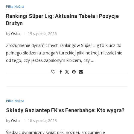
Piłka Nożna
Rankingi Süper Lig: Aktualna Tabela i Pozycje
Drużyn
by
Oska
19 stycznia, 2026
Zrozumienie dynamicznych rankingów Süper Lig to klucz do
pełnego śledzenia zmagań tureckiej piłki nożnej, niezależnie
od tego, czy jesteś zapalonym kibicem, czy …
Piłka Nożna
Składy Gaziantep FK vs Fenerbahçe: Kto wygra?
by
Oska
18 stycznia, 2026
Śledząc dynamiczny świat piłki nożnej, zrozumienie