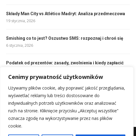
Składy Man City vs Atlético Madryt: Analiza przedmeczowa
19 stycznia, 2026
Smishing co to jest? Oszustwo SMS: rozpoznaj i chroń się
6 stycznia, 2026
Podatek od prezentów: zasady, zwolnienia i kiedy zapłacić
6 stycznia, 2026
Cenimy prywatność użytkowników
Używamy plików cookie, aby poprawić jakość przeglądania,
Płatność odroczona: Co to jest i jak działa? Twój przewodnik
po BNPL
wyświetlać reklamy lub treści dostosowane do
4 stycznia, 2026
indywidualnych potrzeb użytkowników oraz analizować
ruch na stronie. Kliknięcie przycisku „Akceptuj wszystkie”
oznacza zgodę na wykorzystywanie przez nas plików
cookie.
Mapa witryny
Kontakt z nami