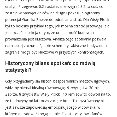
drużyn. Przegrywać 0:2 i ostatecznie wygrać 3:2 to coś, co
zostaje w pamięci kibiców na długo i pokazuje ogromny
potencjał Górnika Zabrze do odrabiania strat. Dla Wisły Płock
był to bolesny przykład tego, jak można stracić przewagę, ale
jednocześnie lekcja o tym, że umiejętność budowania
prowadzenia jest kluczowa. Analiza tego spotkania pozwala
nam lepiej zrozumieć, jakie schematy taktyczne i indywidualne
zagrania mogą być kluczowe w przyszłych konfrontacjach.
Historyczny bilans spotkań: co mówią
statystyki?
Gdy przyglądamy się historii bezpośrednich meczów ligowych,
widzimy niemal idealną równowagę. 9 zwycięstw Górnika
Zabrze, 8 zwycięstw Wisły Płock i 10 remisów to dowód na to,
że te drużyny od lat toczą zacięte boje. Taki wyrównany bilans
jest zawsze zapowiedzią emocjonującego widowiska, w
którym decydować mogą detale. Dla statystyków i fanów