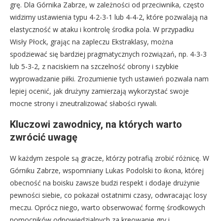
grę. Dla Górnika Zabrze, w zależności od przeciwnika, często
widzimy ustawienia typu 4-2-3-1 lub 4-4-2, które pozwalają na
elastyczność w ataku i kontrolę środka pola. W przypadku
Wisły Płock, grając na zapleczu Ekstraklasy, można
spodziewać się bardziej pragmatycznych rozwiązań, np. 4-3-3
lub 5-3-2, z naciskiem na szczelność obrony i szybkie
wyprowadzanie piłki. Zrozumienie tych ustawień pozwala nam
lepiej ocenić, jak drużyny zamierzają wykorzystać swoje
mocne strony i zneutralizować słabości rywali.
Kluczowi zawodnicy, na których warto
zwrócić uwagę
W każdym zespole są gracze, którzy potrafią zrobić różnicę. W
Górniku Zabrze, wspomniany Lukas Podolski to ikona, której
obecność na boisku zawsze budzi respekt i dodaje drużynie
pewności siebie, co pokazał ostatnimi czasy, odwracając losy
meczu. Oprócz niego, warto obserwować formę środkowych
pomocników odpowiedzialnych za kreowanie gry i