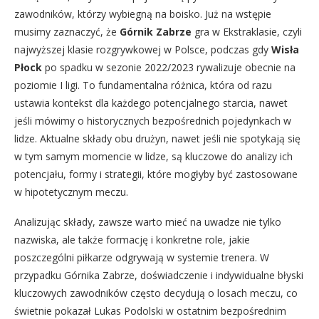
zawodników, którzy wybiegną na boisko. Już na wstępie
musimy zaznaczyć, że
Górnik Zabrze
gra w Ekstraklasie, czyli
najwyższej klasie rozgrywkowej w Polsce, podczas gdy
Wisła
Płock
po spadku w sezonie 2022/2023 rywalizuje obecnie na
poziomie I ligi. To fundamentalna różnica, która od razu
ustawia kontekst dla każdego potencjalnego starcia, nawet
jeśli mówimy o historycznych bezpośrednich pojedynkach w
lidze. Aktualne składy obu drużyn, nawet jeśli nie spotykają się
w tym samym momencie w lidze, są kluczowe do analizy ich
potencjału, formy i strategii, które mogłyby być zastosowane
w hipotetycznym meczu.
Analizując składy, zawsze warto mieć na uwadze nie tylko
nazwiska, ale także formację i konkretne role, jakie
poszczególni piłkarze odgrywają w systemie trenera. W
przypadku Górnika Zabrze, doświadczenie i indywidualne błyski
kluczowych zawodników często decydują o losach meczu, co
świetnie pokazał Lukas Podolski w ostatnim bezpośrednim