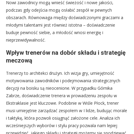
Nowi zawodnicy mogą wnieść świeżość i nowe jakości,
podczas gdy odejścia mogą osłabić zespół w pewnych
obszarach. Równowaga między doświadczonymi graczami a
młodymi talentami jest również istotna – doświadczenie
buduje pewność siebie, a młodość wnosi energię i
nieprzewidywalność.
Wpływ trenerów na dobór składu i strategię
meczową
Trenerzy to architekci drużyn. Ich wizja gry, umiejętność
motywowania zawodników i podejmowania strategicznych
decyzji na boisku są nieocenione. W przypadku Górnika
Zabrze, doświadczenie trenera w prowadzeniu zespołu w
Ekstraklasie jest kluczowe. Podobnie w Wiśle Płock, trener
musi umiejętnie zarządzać zespołem w I lidze, budując morale
i taktykę, która pozwoli osiągnąć założone cele. Analiza ich
wcześniejszych wyborów i stylu pracy pozwala nam lepiej
przewidzieć, jakiego składu i strategii możemy się spodziewać