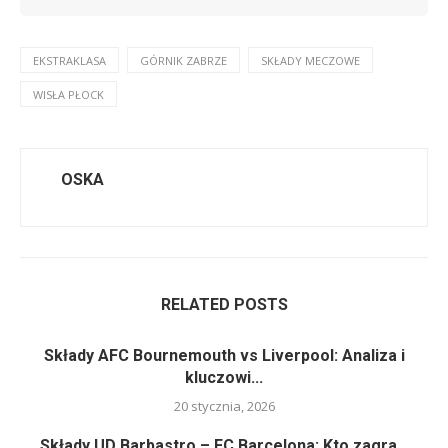
EKSTRAKLASA
GÓRNIK ZABRZE
SKŁADY MECZOWE
WISŁA PŁOCK
OSKA
RELATED POSTS
Składy AFC Bournemouth vs Liverpool: Analiza i
kluczowi...
20 stycznia, 2026
Składy UD Barbastro – FC Barcelona: Kto zagra...