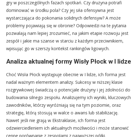
gry w poszczególnych fazach spotkań. Czy drużyna potrafi
dominować w środku pola? Czy jej siła ofensywna jest
wystarczająca do pokonania solidnych defensyw? A może
problemy pojawiają się w obronie? Odpowiedzi na te pytania
pozwalają nam lepiej zrozumieć, na jakim etapie rozwoju jest
zespół i jakie ma szanse w starciu z każdym przeciwnikiem,
wpisując go w szerszy kontekst rankingów ligowych.
Analiza aktualnej formy Wisły Płock w I lidze
Choć Wisła Płock występuje obecnie w I lidze, ich forma jest
nadal ważnym elementem analizy. Sukcesy w niższej klasie
rozgrywkowej świadczą o potencjale drużyny i jej zdolności do
budowania silnego zespołu. Analizujemy ich wyniki, kluczowych
zawodników, którzy wyróżniają się na tym poziomie, oraz
strategię, którą stosują w walce o awans lub stabilizację.
Nawet jeśli nie grają w Ekstraklasie, ich forma jest
odzwierciedleniem ich aktualnych możliwości i może stanowić
cenne porównanie z zespołami z najwyższej półki.