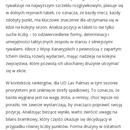
rywalizuje na najwyższym szczeblu rozgrywkowym, plasuje się
w dolnych rejonach tabeli, co oznacza, że każdy mecz, każdy
zdobyty punkt, ma kluczowe znaczenie dla utrzymania się w
lidze na kolejny sezon. Analiza pozycji w tabeli to nie tylko
suche liczby – to odzwierciedlenie formy, determinacji i
umiejętności taktycznych zespołu w starciu z silniejszymi
rywalami. Kibice z Wysp Kanaryjskich z pewnością z zapartym
tchem śledzą rozwój wydarzeń, mając nadzieję na kolejne
zwycięstwa, które pozwolą ich ukochanej drużynie utrzymać
się w elicie.
W kontekście rankingów, dla UD Las Palmas w tym sezonie
priorytetem jest uniknięcie strefy spadkowej. To oznacza, że
każda wygrana jest na wagę złota, a remisy, choć lepsze niż
porażki, nie zawsze wystarczają, by znacząco poprawić swoją
pozycję. Analizując bieżące wyniki, warto zwrócić uwagę na
bilans bramkowy, który często okazuje się decydujący w
przypadku równej liczby punktów. Forma drużyny w ostatnich