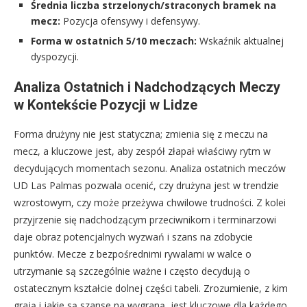
Średnia liczba strzelonych/straconych bramek na
mecz:
Pozycja ofensywy i defensywy.
Forma w ostatnich 5/10 meczach:
Wskaźnik aktualnej
dyspozycji.
Analiza Ostatnich i Nadchodzących Meczy
w Kontekście Pozycji w Lidze
Forma drużyny nie jest statyczna; zmienia się z meczu na
mecz, a kluczowe jest, aby zespół złapał właściwy rytm w
decydujących momentach sezonu. Analiza ostatnich meczów
UD Las Palmas pozwala ocenić, czy drużyna jest w trendzie
wzrostowym, czy może przeżywa chwilowe trudności. Z kolei
przyjrzenie się nadchodzącym przeciwnikom i terminarzowi
daje obraz potencjalnych wyzwań i szans na zdobycie
punktów. Mecze z bezpośrednimi rywalami w walce o
utrzymanie są szczególnie ważne i często decydują o
ostatecznym kształcie dolnej części tabeli. Zrozumienie, z kim
grają i jakie są szanse na wygraną, jest kluczowe dla każdego