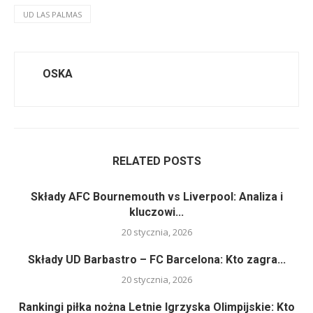
UD LAS PALMAS
OSKA
RELATED POSTS
Składy AFC Bournemouth vs Liverpool: Analiza i
kluczowi...
20 stycznia, 2026
Składy UD Barbastro – FC Barcelona: Kto zagra...
20 stycznia, 2026
Rankingi piłka nożna Letnie Igrzyska Olimpijskie: Kto