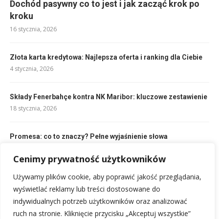
Dochód pasywny co to jest i jak zacząć krok po
kroku
16 stycznia, 2026
Złota karta kredytowa: Najlepsza oferta i ranking dla Ciebie
4 stycznia, 2026
Składy Fenerbahçe kontra NK Maribor: kluczowe zestawienie
18 stycznia, 2026
Promesa: co to znaczy? Pełne wyjaśnienie słowa
4 stycznia, 2026
Cenimy prywatność użytkowników
Używamy plików cookie, aby poprawić jakość przeglądania,
Jak ustalana jest cena akcji na giełdzie: kluczowe czynniki i
mechanizmy
wyświetlać reklamy lub treści dostosowane do
17 stycznia, 2026
indywidualnych potrzeb użytkowników oraz analizować
ruch na stronie. Kliknięcie przycisku „Akceptuj wszystkie”