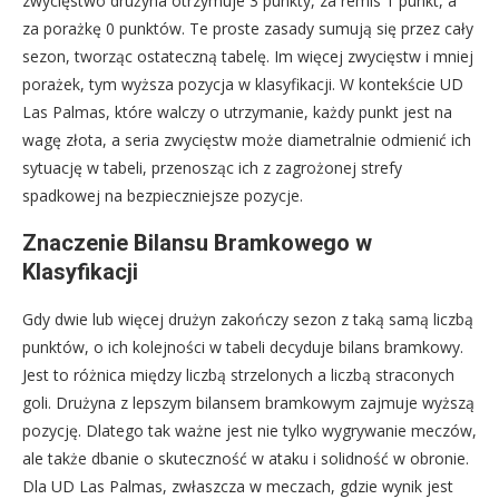
zwycięstwo drużyna otrzymuje 3 punkty, za remis 1 punkt, a
za porażkę 0 punktów. Te proste zasady sumują się przez cały
sezon, tworząc ostateczną tabelę. Im więcej zwycięstw i mniej
porażek, tym wyższa pozycja w klasyfikacji. W kontekście UD
Las Palmas, które walczy o utrzymanie, każdy punkt jest na
wagę złota, a seria zwycięstw może diametralnie odmienić ich
sytuację w tabeli, przenosząc ich z zagrożonej strefy
spadkowej na bezpieczniejsze pozycje.
Znaczenie Bilansu Bramkowego w
Klasyfikacji
Gdy dwie lub więcej drużyn zakończy sezon z taką samą liczbą
punktów, o ich kolejności w tabeli decyduje bilans bramkowy.
Jest to różnica między liczbą strzelonych a liczbą straconych
goli. Drużyna z lepszym bilansem bramkowym zajmuje wyższą
pozycję. Dlatego tak ważne jest nie tylko wygrywanie meczów,
ale także dbanie o skuteczność w ataku i solidność w obronie.
Dla UD Las Palmas, zwłaszcza w meczach, gdzie wynik jest