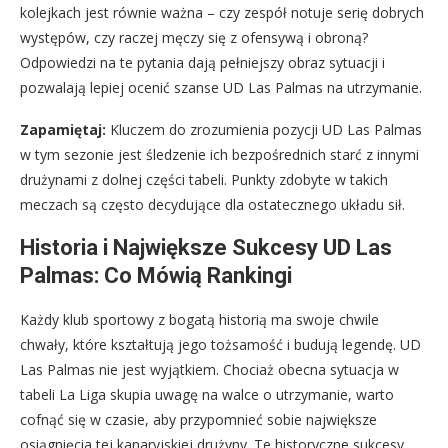
kolejkach jest równie ważna – czy zespół notuje serię dobrych
występów, czy raczej męczy się z ofensywą i obroną?
Odpowiedzi na te pytania dają pełniejszy obraz sytuacji i
pozwalają lepiej ocenić szanse UD Las Palmas na utrzymanie.
Zapamiętaj:
Kluczem do zrozumienia pozycji UD Las Palmas
w tym sezonie jest śledzenie ich bezpośrednich starć z innymi
drużynami z dolnej części tabeli. Punkty zdobyte w takich
meczach są często decydujące dla ostatecznego układu sił.
Historia i Największe Sukcesy UD Las
Palmas: Co Mówią Rankingi
Każdy klub sportowy z bogatą historią ma swoje chwile
chwały, które kształtują jego tożsamość i budują legendę. UD
Las Palmas nie jest wyjątkiem. Chociaż obecna sytuacja w
tabeli La Liga skupia uwagę na walce o utrzymanie, warto
cofnąć się w czasie, aby przypomnieć sobie największe
osiągnięcia tej kanaryjskiej drużyny. Te historyczne sukcesy