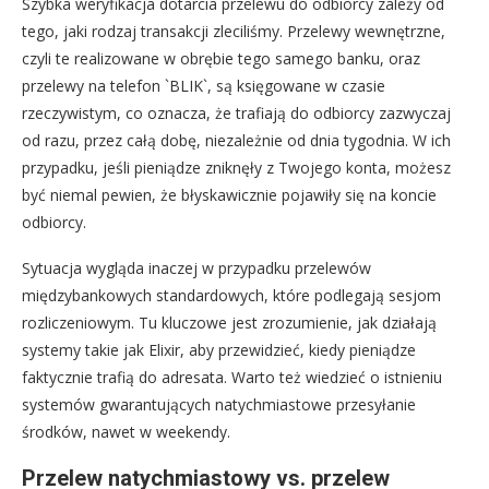
Szybka weryfikacja dotarcia przelewu do odbiorcy zależy od
tego, jaki rodzaj transakcji zleciliśmy. Przelewy wewnętrzne,
czyli te realizowane w obrębie tego samego banku, oraz
przelewy na telefon `BLIK`, są księgowane w czasie
rzeczywistym, co oznacza, że trafiają do odbiorcy zazwyczaj
od razu, przez całą dobę, niezależnie od dnia tygodnia. W ich
przypadku, jeśli pieniądze zniknęły z Twojego konta, możesz
być niemal pewien, że błyskawicznie pojawiły się na koncie
odbiorcy.
Sytuacja wygląda inaczej w przypadku przelewów
międzybankowych standardowych, które podlegają sesjom
rozliczeniowym. Tu kluczowe jest zrozumienie, jak działają
systemy takie jak Elixir, aby przewidzieć, kiedy pieniądze
faktycznie trafią do adresata. Warto też wiedzieć o istnieniu
systemów gwarantujących natychmiastowe przesyłanie
środków, nawet w weekendy.
Przelew natychmiastowy vs. przelew