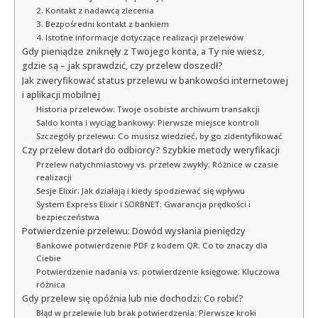
2. Kontakt z nadawcą zlecenia
3. Bezpośredni kontakt z bankiem
4. Istotne informacje dotyczące realizacji przelewów
Gdy pieniądze zniknęły z Twojego konta, a Ty nie wiesz,
gdzie są – jak sprawdzić, czy przelew doszedł?
Jak zweryfikować status przelewu w bankowości internetowej
i aplikacji mobilnej
Historia przelewów: Twoje osobiste archiwum transakcji
Saldo konta i wyciąg bankowy: Pierwsze miejsce kontroli
Szczegóły przelewu: Co musisz wiedzieć, by go zidentyfikować
Czy przelew dotarł do odbiorcy? Szybkie metody weryfikacji
Przelew natychmiastowy vs. przelew zwykły: Różnice w czasie
realizacji
Sesje Elixir: Jak działają i kiedy spodziewać się wpływu
System Express Elixir i SORBNET: Gwarancja prędkości i
bezpieczeństwa
Potwierdzenie przelewu: Dowód wysłania pieniędzy
Bankowe potwierdzenie PDF z kodem QR: Co to znaczy dla
Ciebie
Potwierdzenie nadania vs. potwierdzenie księgowe: Kluczowa
różnica
Gdy przelew się opóźnia lub nie dochodzi: Co robić?
Błąd w przelewie lub brak potwierdzenia: Pierwsze kroki