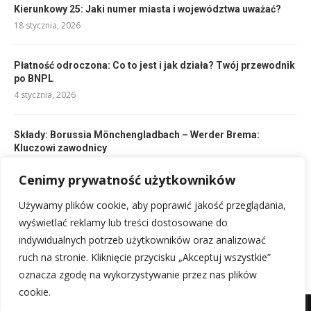
Kierunkowy 25: Jaki numer miasta i województwa uważać?
18 stycznia, 2026
Płatność odroczona: Co to jest i jak działa? Twój przewodnik
po BNPL
4 stycznia, 2026
Składy: Borussia Mönchengladbach – Werder Brema:
Kluczowi zawodnicy
20 stycznia, 2026
Cenimy prywatność użytkowników
Używamy plików cookie, aby poprawić jakość przeglądania,
Jak ustalana jest cena akcji na giełdzie: kluczowe czynniki i
mechanizmy
wyświetlać reklamy lub treści dostosowane do
17 stycznia, 2026
indywidualnych potrzeb użytkowników oraz analizować
ruch na stronie. Kliknięcie przycisku „Akceptuj wszystkie”
oznacza zgodę na wykorzystywanie przez nas plików
cookie.